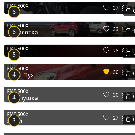
FIAT 500X
37
0
5
FIAT 500X
33
0
5
Пятисотка
FIAT 500X
28
0
5
FIAT 500X
30
0
4
Вінні Пух
FIAT 500X
30
0
4
Пампушка
FIAT 500X
27
0
3
500 й