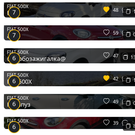
FIAT 500X
48
0
7
Бiп
FIAT 500X
59
3
7
авто
FIAT 500X
47
0
6
1
@Турбозажигалка@
FIAT 500X
42
0
6
Fiat 500X
FIAT 500X
49
0
6
Карапуз
FIAT 500X
39
0
6