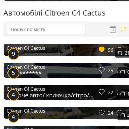
Автомобілі Citroen C4 Cactus
Citroen C4 Cactus
56
0
9
2
Citroen C4 Cactus
25
0
5
***********
Citroen C4 Cactus
22
0
4
колюче авто/ колючка/сітро/
дракон/сітроенчик
Citroen C4 Cactus
24
0
4