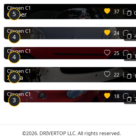
Citroen C1
37
1
5
Casper
Citroen C1
24
0
4
Citroen C1
25
0
4
Citroen C1
22
0
4
Жужа
Citroen C1
18
0
3
©2026. DRIVERTOP LLC. All rights reserved.