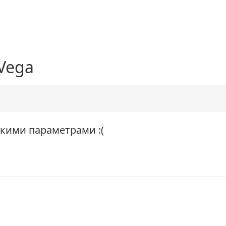
 Vega
акими параметрами :(