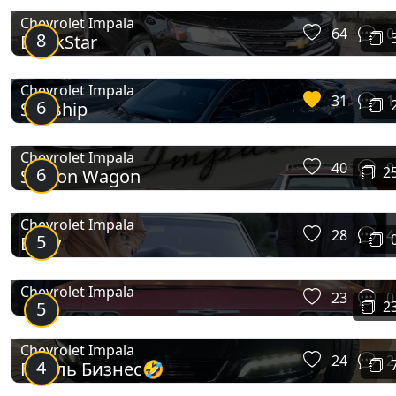
Chevrolet Impala
64
0
8
BlackStar
Chevrolet Impala
31
1
6
Starship
Chevrolet Impala
40
0
6
2
Station Wagon
Impala (4G)
Chevrolet Impala
28
4
5
Baby
Chevrolet Impala
23
0
5
2
Chevrolet Impala
24
2
4
Газель Бизнес🤣