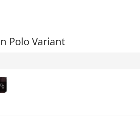
n Polo Variant
0
0