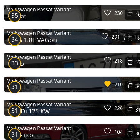
Volkswagen Passat Variant
230
8
35
1
Passati
Passat Variant (B7)
Volkswagen Passat Variant
291
18
34
1
КРАБ 1.8Т VAGon
Volkswagen Passat Variant
218
9
33
1
Turbo
Volkswagen Passat Variant
210
4
31
3
VW
Passat Variant (B8)
Volkswagen Passat Variant
226
0
31
3
2.0 TDi 125 KW
Volkswagen Passat Variant
104
5
31
3
Пацятко