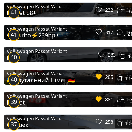
Volkswagen Passat Variant
232
34
41
3
Passat b8+
Passat Variant (B5)
Volkswagen Passat Variant
317
15
41
2
• Biturbo⚡239hp •
Volkswagen Passat Variant
283
6
40
4
B6
Volkswagen Passat Variant
285
20
40
10
🇺🇦Брутальний Німец🇩🇪
Passat Variant (B6)
Volkswagen Passat Variant
881
14
39
1
Passat
Volkswagen Passat Variant
258
11
37
10
Cташек