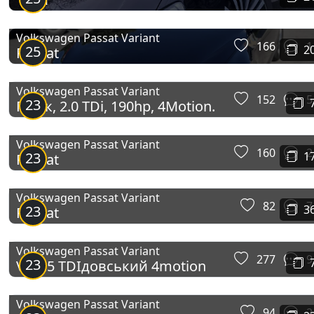
Volkswagen Passat Variant
166
1
25
2
Passat
Volkswagen Passat Variant
152
5
23
Пасік, 2.0 TDi, 190hp, 4Motion.
Volkswagen Passat Variant
160
2
23
1
Passat
Volkswagen Passat Variant
82
7
23
3
Passat
Volkswagen Passat Variant
277
9
23
V6 2.5 TDIдовський 4motion
Volkswagen Passat Variant
94
2