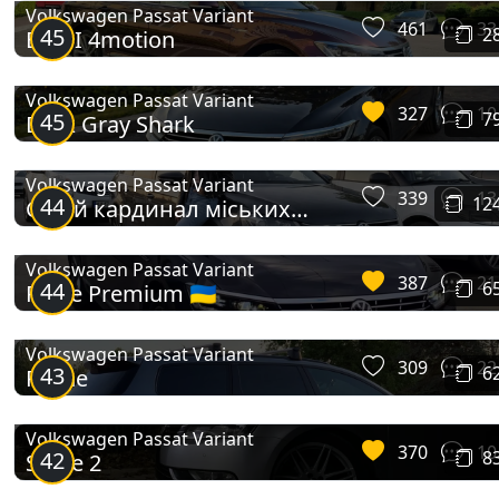
Volkswagen Passat Variant
461
33
Passat Variant (B3)
45
2
BiTDI 4motion
Volkswagen Passat Variant
327
10
45
7
Dark Gray Shark
Volkswagen Passat Variant
339
13
44
12
Сірий кардинал міських
доріг, Мій вірний Das Auto 🖤
Volkswagen Passat Variant
387
21
44
6
R-line Premium 🇺🇦
Passat Variant (B4)
Volkswagen Passat Variant
309
22
43
6
R-Line
Volkswagen Passat Variant
370
10
42
8
Stage 2