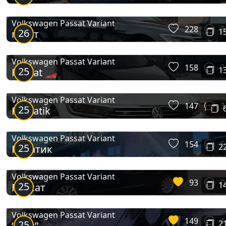
Volkswagen Passat Variant
228
3
26
1
пасат
Volkswagen Passat Variant
158
2
25
1
Passat 🏎️
Volkswagen Passat Variant
147
3
25
Passatik
Volkswagen Passat Variant
154
5
25
2
Пасатик
Volkswagen Passat Variant
93
0
25
1
Пассат
Volkswagen Passat Variant
149
1
25
2
“Сем”