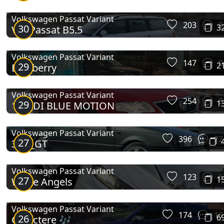
Volkswagen Passat Variant
203
9
30
3
VW Passat B5.5
Passat Variant (B9)
Volkswagen Passat Variant
147
0
29
2
Blueberry
Volkswagen Passat Variant
254
8
29
1
1.6 TDI BLUE MOTION
Volkswagen Passat Variant
396
22
27
ЗЕЛ_GT
Volkswagen Passat Variant
123
6
27
1
White Angels
Volkswagen Passat Variant
174
10
26
6
Caractere 🎶