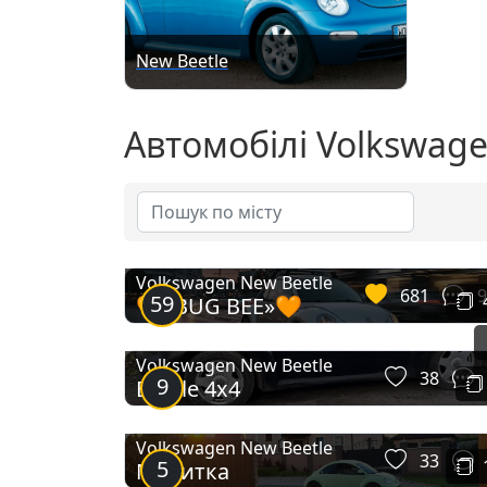
New Beetle
Автомобілі Volkswage
Volkswagen New Beetle
681
9
59
🧡«BUG BEE»🧡
Volkswagen New Beetle
38
9
Beetle 4x4
Volkswagen New Beetle
33
5
Мохитка