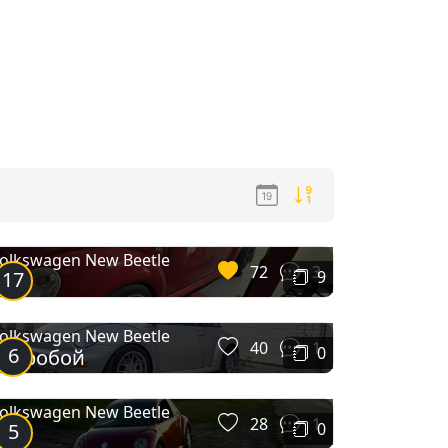
olkswagen New Beetle
72
3
17
9
Жук
olkswagen New Beetle
40
1
6
0
Зверобой
olkswagen New Beetle
28
1
5
0
Жук