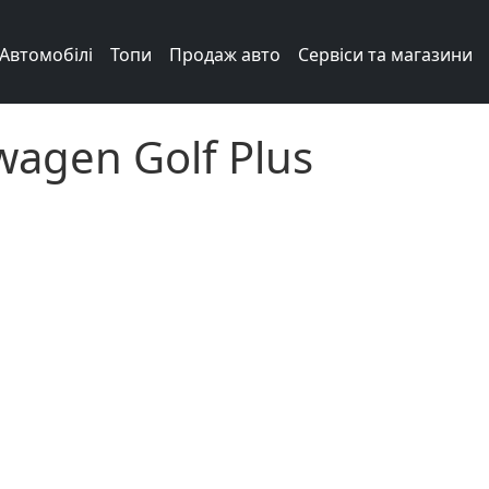
Автомобілі
Топи
Продаж авто
Сервіси та магазини
wagen Golf Plus