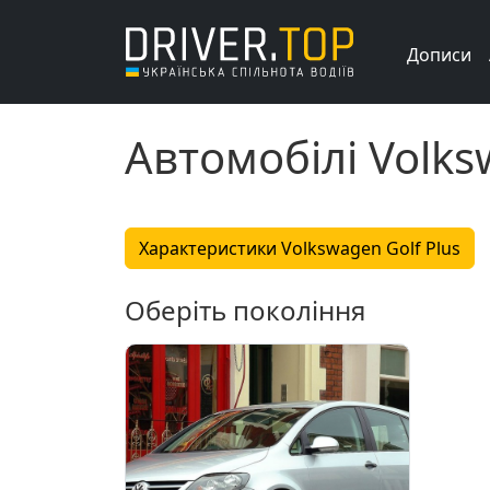
Дописи
Автомобілі Volks
Характеристики Volkswagen Golf Plus
Оберіть покоління