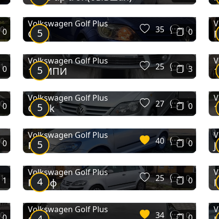
Volkswagen Golf Plus
V
0
35
0
0
5
0
Golf
Volkswagen Golf Plus
V
1
25
0
0
5
3
1,6 МПИ
1
Volkswagen Golf Plus
V
0
27
1
0
5
0
Golfik
1
Volkswagen Golf Plus
V
0
40
0
0
5
0
PS
J
Volkswagen Golf Plus
V
1
25
0
1
4
0
Гольф
Volkswagen Golf Plus
V
0
34
0
0
4
0