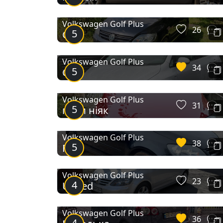
Volkswagen Golf Plus
26
5
Golf
Volkswagen Golf Plus
34
5
Golf
Volkswagen Golf Plus
31
5
поки ніяк
Volkswagen Golf Plus
38
5
Folz
Volkswagen Golf Plus
23
4
United
Volkswagen Golf Plus
36
4