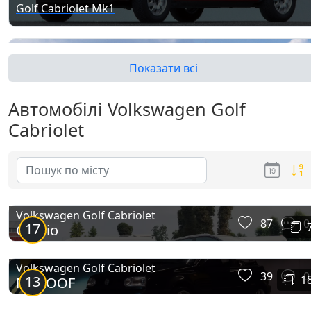
Golf Cabriolet Mk1
Показати всі
Автомобілі Volkswagen Golf
Cabriolet
Golf Cabriolet Mk3
Volkswagen Golf Cabriolet
87
0
17
Cabrio
Volkswagen Golf Cabriolet
39
0
13
1
NOROOF