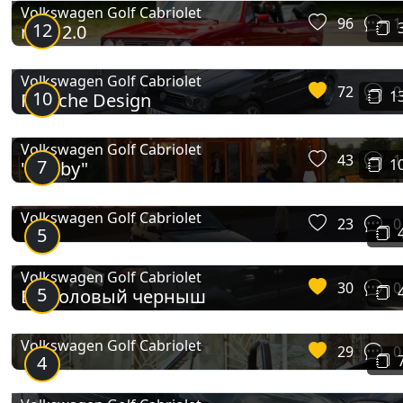
Volkswagen Golf Cabriolet
96
1
Golf Cabriolet Mk4
12
mk1 2.0
Volkswagen Golf Cabriolet
72
0
10
1
Porsche Design
Volkswagen Golf Cabriolet
43
1
7
1
"Cabby"
Volkswagen Golf Cabriolet
23
0
5
Golf Cabriolet Mk6
Volkswagen Golf Cabriolet
30
0
5
Безголовый черныш
Volkswagen Golf Cabriolet
29
0
4