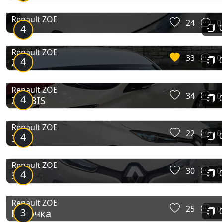
Renault ZOE
24
0
4
Renault ZOE
33
0
4
Zoe
Renault ZOE
34
0
4
ZOEBIS
Renault ZOE
22
0
4
Зоя
Renault ZOE
30
0
4
Зря
Renault ZOE
25
0
3
Бубочка