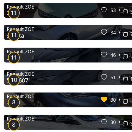
Renault ZOE
53
0
11
Zoe
Renault ZOE
34
0
11
Зойка
Renault ZOE
46
2
11
…..
Renault ZOE
61
1
10
5AQ607
Renault ZOE
30
0
8
-
Renault ZOE
30
2
8
Зоі