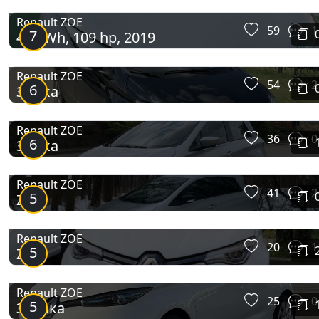
Renault ZOE
59
1
7
41 kWh, 109 hp, 2019
Renault ZOE
54
2
6
Зойка
Renault ZOE
36
0
6
Зойка
Renault ZOE
41
2
5
Zoe
Renault ZOE
20
1
5
Zoe
Renault ZOE
25
0
5
Зоська