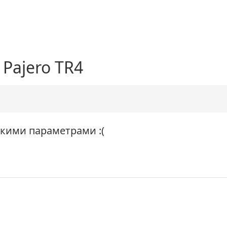
 Pajero TR4
акими параметрами :(