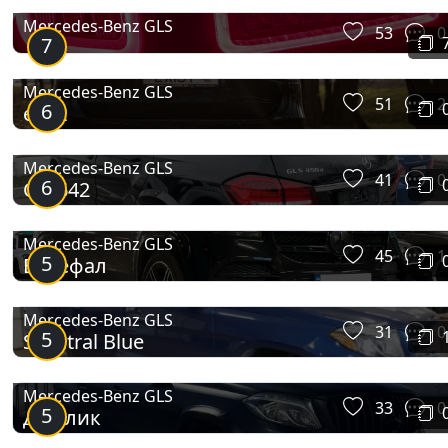
Mercedes-Benz GLS
53
0
7
Mercedes-Benz GLS
51
2
6
exist
Mercedes-Benz GLS
41
0
6
ОМ642
Mercedes-Benz GLS
45
1
5
Буцефал
Mercedes-Benz GLS
31
0
5
Spectral Blue
Mercedes-Benz GLS
33
0
5
Джилик