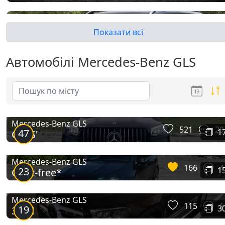
Показати всі
Автомобілі Mercedes-Benz GLS
GLS (X167)
Mercedes-Benz GLS
521
29
47
1
GLoS'
Mercedes-Benz GLS
166
4
23
1
GLitz-free*
Mercedes-Benz GLS
115
1
19
3
350d