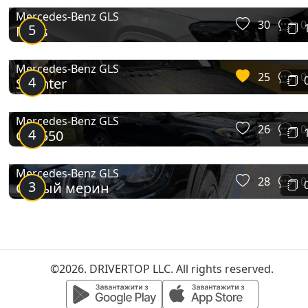
Mercedes-Benz GLS
30
0
5
Mers
Mercedes-Benz GLS
25
0
4
Sprinter
Mercedes-Benz GLS
26
0
4
GLS550
Mercedes-Benz GLS
28
0
3
Сивый мерин
©2026. DRIVERTOP LLC. All rights reserved.