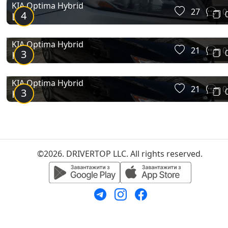
KIA Optima Hybrid
27
0
4
LSA
KIA Optima Hybrid
21
0
3
Kia
KIA Optima Hybrid
21
0
3
Kia
©2026. DRIVERTOP LLC. All rights reserved.