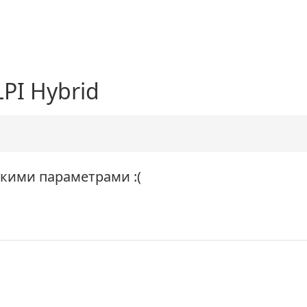
LPI Hybrid
акими параметрами :(