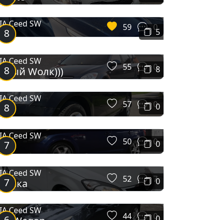
IA Ceed SW
59
0
8
5
IA Ceed SW
55
0
8
8
ерый Wолк)))
IA Ceed SW
57
0
8
0
.6
IA Ceed SW
50
0
7
0
IA Ceed SW
52
7
7
0
Кіушка
IA Ceed SW
44
0
6
0