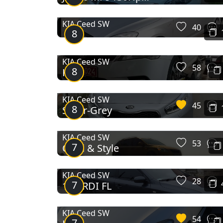
157Nm
KIA Ceed SW
40
8
KIA Ceed SW
58
8
KIA
KIA Ceed SW
45
8
Silver-Grey
KIA Ceed SW
53
7
CRDi & Style
KIA Ceed SW
28
7
1.6CRDI FL
KIA Ceed SW
54
7