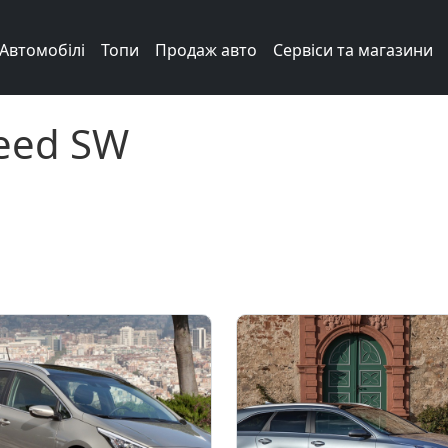
Автомобілі
Топи
Продаж авто
Сервіси та магазини
Ceed SW