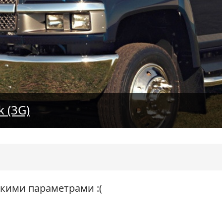
k (3G)
акими параметрами :(