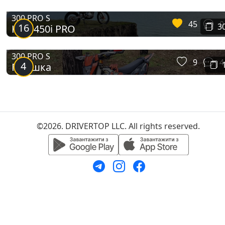
300 PRO S
45
0
16
3
Kovi 450i PRO
300 PRO S
9
4
4
Прошка
©2026. DRIVERTOP LLC. All rights reserved.