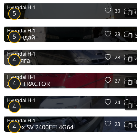
Hyundai H-1
39
2
5
Н-1
Hyundai H-1
28
1
5
Хусендай
Hyundai H-1
28
0
4
Трудяга
Hyundai H-1
27
0
4
2.5 D TRACTOR
Hyundai H-1
24
0
4
Hyundai H-1
23
0
4
Starex SV 2400EFI 4G64