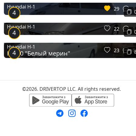
Hyundai H-1
29
1
4
Hyundai H-1
22
1
4
Hyundai H-1
23
0
4
H-200 "Белый мерин"
©2026. DRIVERTOP LLC. All rights reserved.