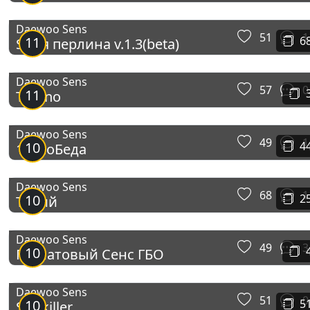
Daewoo Sens
51
1
11
6
Sиня перлина v.1.3(beta)
Daewoo Sens
57
0
11
Trueno
Daewoo Sens
49
1
10
4
1.3 поБеда
Daewoo Sens
68
1
10
2
Тихий
Daewoo Sens
49
3
10
Гранатовый Сенс ГБО
Daewoo Sens
51
0
10
5
Starkiller