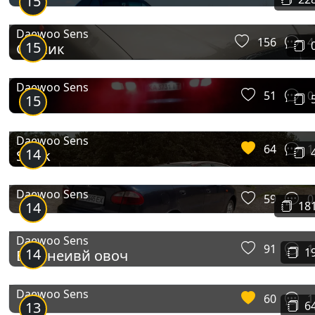
15
Daewoo Sens
156
4
15
Сексик
Daewoo Sens
51
0
15
ᅠ
Daewoo Sens
64
1
14
Sexik
Daewoo Sens
59
0
14
18
Daewoo Sens
91
1
14
1
Вишнеивй овоч
Daewoo Sens
60
1
13
6