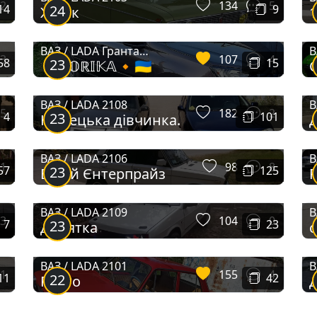
2
134
5
14
24
9
Жулік
1
ВАЗ / LADA Гранта
В
3
107
4
58
23
15
🔸𝕂𝕆ℝ𝕀𝕂𝔸🔸🇺🇦
Лифтбек
ВАЗ / LADA 2108
В
5
182
2
4
23
101
Немецька дівчинка.
ВАЗ / LADA 2106
В
1
98
8
57
23
125
Білий Єнтерпрайз
P
ВАЗ / LADA 2109
В
3
104
0
7
23
23
Девятка
c
ВАЗ / LADA 2101
В
1
155
4
11
22
42
РетРо