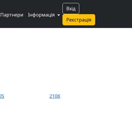
Вхід
Партнери
Інформація
Реєстрація
05
2106
10
21104м
15
2121 4x4 3D