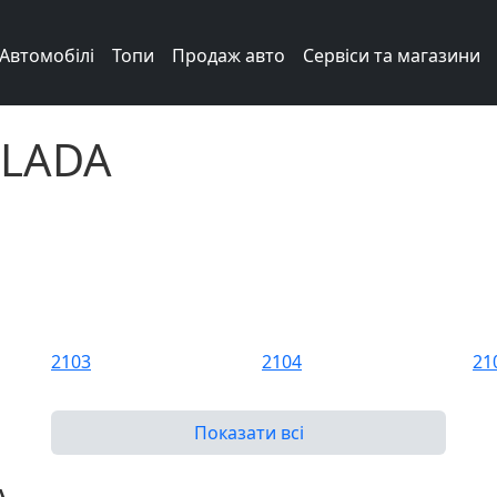
Автомобілі
Топи
Продаж авто
Сервіси та магазини
 LADA
2103
2104
21
2109
21099
21
Показати всі
2113
2114
21