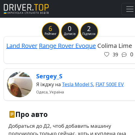
6
0
2
Previous
Ne
Рейтинг
Дописів
Підписок
Land Rover
Range Rover Evoque
Colima Lime
0
39
Sergey_S
Я їжджу на
Tesla Model S
,
FIAT 500E EV
Одеса, Україна
Про авто
Добраться до Д2, чтоб добавить машину
получилось только сейчас, хоть и куплена она