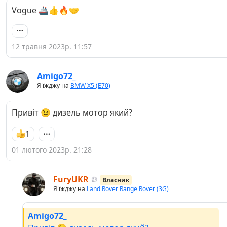
Vogue 🚢👍🔥🤝
12 травня 2023р. 11:57
Amigo72_
Я їжджу на
BMW X5 (E70)
Привіт 😉 дизель мотор який?
1
01 лютого 2023р. 21:28
FuryUKR
Власник
Я їжджу на
Land Rover Range Rover (3G)
Amigo72_