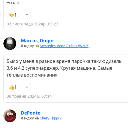
+голос
1
03 листопада 2024р. 09:23
Marcus_Dugin
Я їжджу на
Mercedes-Benz C-class (W205)
Было у меня в разное время парочка таких: дизель
3,6 и 4,2 суперчарджер. Крутая машина. Самые
тёплые воспоминания.
1
09 травня 2024р. 07:14
DePonte
Я їжджу на
Chery Tiggo 2