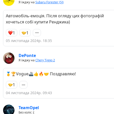
Я їжджу на
Subaru Forester (SJ)
Автомобіль-емоція. Після огляду цих фотографій
хочеться собі купити Ренджика)
1
1
05 листопада 2024р. 18:35
DePonte
Я їжджу на
Chery Tiggo 2
🥇🏆Vogue🚢👍🔥🤝 Поздравляю!
1
04 листопада 2024р. 09:43
TeamOpel
Без коліс :(