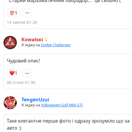
"Старий маразматичний лабрадор..." це сильно (
1
14 липня 01:26
Кowаlsкі
Я їжджу на
Dodge Challenger
Чудовий опис!
1
06 січня 01:30
TengenUzui
Я їжджу на
Volkswagen Golf Mk6 GTI
Таке елегантне перше фото і одразу зрозуміло що за
авто :)