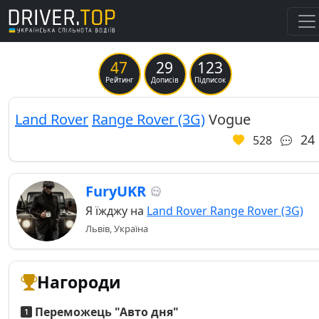
47
29
123
Previous
Ne
Рейтинг
Дописів
Підписок
Land Rover
Range Rover (3G)
Vogue
24
528
FuryUKR
Я їжджу на
Land Rover Range Rover (3G)
Львів, Україна
Нагороди
Переможець "Авто дня"