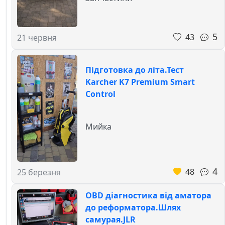
5
43
21 червня
Підготовка до літа.Тест
Karcher K7 Premium Smart
Control
Мийка
4
48
25 березня
OBD діагностика від аматора
до реформатора.Шлях
самурая.JLR