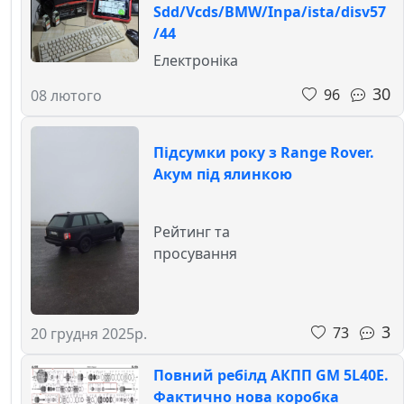
Sdd/Vcds/BMW/Inpa/ista/disv57
/44
Електроніка
30
96
08 лютого
Підсумки року з Range Rover.
Акум під ялинкою
Рейтинг та
просування
3
73
20 грудня 2025р.
Повний ребілд АКПП GM 5L40E.
Фактично нова коробка