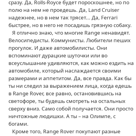
сразу. Да, Rolls-Royce будет пороскошнее, но по
полю на нем не проедешь. Да, Land Cruiser
надежнее, но в нем так трясет... Да, Ferrari
быстрее, но в него не посадишь грязную собаку.
Я отлично знаю, что многие Range ненавидят.
Велосипедисты. Коммунисты. Любители пеших
прогулок. И даже автомобилисты. Они
вспоминают дурацкие шуточки или во
всеуслышание удивляются, как можно ездить на
автомобиле, который наслаждается своими
размерами и аппетитом. Да, все правда. Как бы
ты ни следил за выражением лица, когда едешь
в Range Rover, все равно, остановившись на
светофоре, ты будешь смотреть на остальных
сверху вниз. Само собой получается. Они просто
ничтожные людишки. А ты – на Олимпе, с
богами.
Кроме того, Range Rover покупают разные