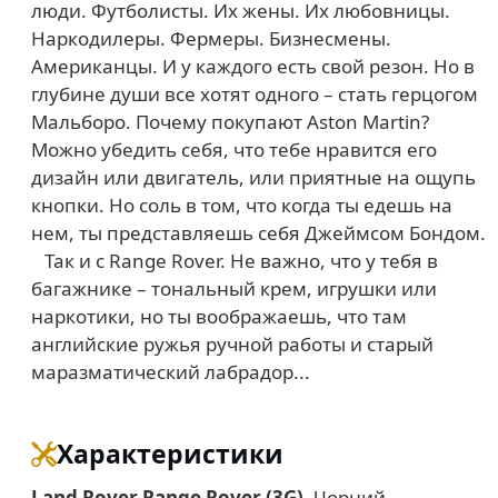
люди. Футболисты. Их жены. Их любовницы.
Нарко­диле­ры. Фермеры. Бизнесмены.
Американцы. И у каждого есть свой резон. Но в
глубине души все хотят одного – стать герцогом
Мальборо. Почему поку­пают Aston Martin?
Можно убедить себя, что тебе нравится его
дизайн или двигатель, или приятные на ощупь
кнопки. Но соль в том, что когда ты едешь на
нем, ты представляешь себя Джеймсом Бондом.
Так и с Range Rover. Не важно, что у тебя в
багажнике – тональный крем, игрушки или
наркотики, но ты воображаешь, что там
английские ружья ручной работы и старый
маразматический лабрадор...
Характеристики
Land Rover Range Rover (3G)
, Чорний