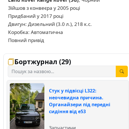
Зійшов з конвеєра у 2005 році
Придбаний у 2017 році
Двигун: Дизельний (3.0 л.), 218 к.с.
Коробка: Автоматична
Повний привід
Бортжурнал (29)
Стук у підвісці L322:
неочевидна причина.
Органайзери під передні
сидіння від е53
Запчастини