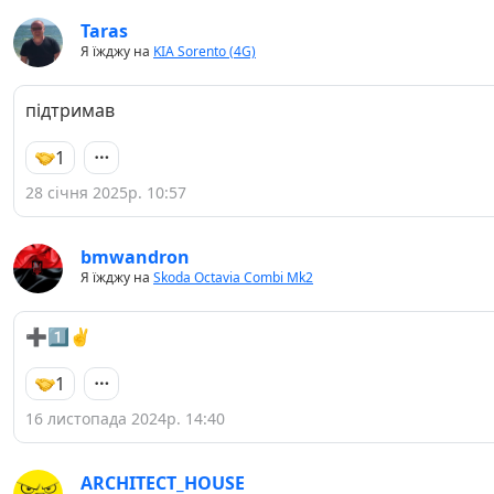
Taras
Я їжджу на
KIA Sorento (4G)
підтримав
1
28 січня 2025р. 10:57
bmwandron
Я їжджу на
Skoda Octavia Combi Mk2
➕1️⃣✌️
1
16 листопада 2024р. 14:40
ARCHITECT_HOUSE