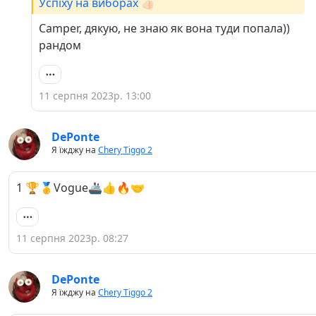
Успіху на виборах 👍🏻
Camper, дякую, не знаю як вона туди попала))
рандом
11 серпня 2023р. 13:00
DePonte
Я їжджу на
Chery Tiggo 2
1 🏆🥇Vogue🚢👍🔥🤝
11 серпня 2023р. 08:27
DePonte
Я їжджу на
Chery Tiggo 2