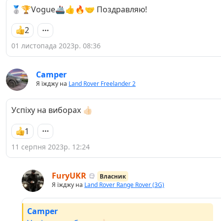
🥈🏆Vogue🚢👍🔥🤝 Поздравляю!
2
01 листопада 2023р. 08:36
Camper
Я їжджу на
Land Rover Freelander 2
Успіху на виборах 👍🏻
1
11 серпня 2023р. 12:24
FuryUKR
Власник
Я їжджу на
Land Rover Range Rover (3G)
Camper