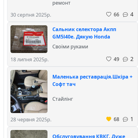
ремонт
4
66
30 серпня 2025р.
Сальник селектора Акпп
GM5l40e. Дякую Honda
Своїми руками
2
49
18 липня 2025р.
Маленька реставрація.Шкіра +
Софт тач
Стайлінг
1
68
28 червня 2025р.
Обслуговування КВКГ. Дуже