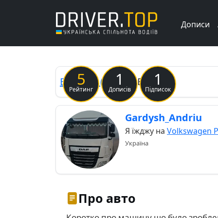
Дописи
Previous
5
1
1
BMW
X5 (E70)
MrBlack
Рейтинг
Дописів
Підписок
Gardysh_Andriu
Я їжджу на
Volkswagen Pa
Україна
Про авто
Коротко про машину,що було зроблен