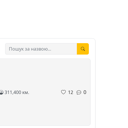
0
311,400 км.
12