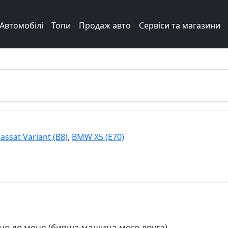
Автомобілі
Топи
Продаж авто
Сервіси та магазини
ssat Variant (B8)
,
BMW X5 (E70)
о до мене (бивша машина мого друга) .