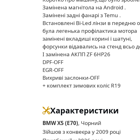
Замінена магнітола на Android .
Замінені задні фанарі з Temu .
Встановлені Bi-Led лінзи в передню о
була легенька профілактика мотора
замінені вкладиші корині і шатуні,
форсунки відавались на стенд всьо д
І замінена AКПП ZF 6HP26
DPF-OFF
EGR-OFF
Вихриві заслонки-OFF
+ комплект зимових коліс R19
Характеристики
BMW X5 (E70)
, Чорний
Зійшов з конвеєра у 2009 році