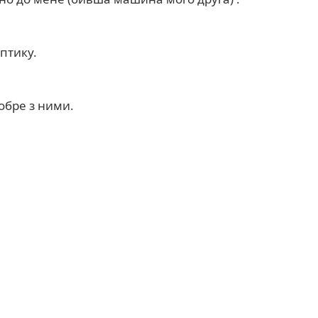
птику.
обре з ними.