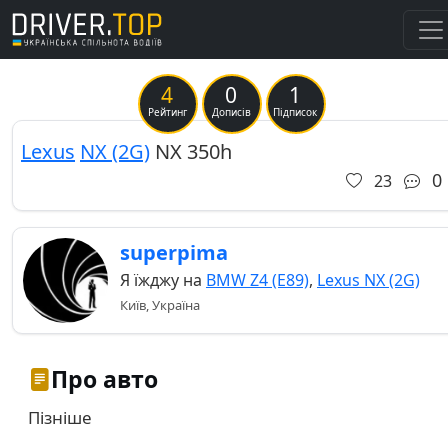
4
0
1
Previous
Ne
Рейтинг
Дописів
Підписок
Lexus
NX (2G)
NX 350h
0
23
superpima
Я їжджу на
BMW Z4 (E89)
,
Lexus NX (2G)
Київ, Україна
Про авто
Пізніше