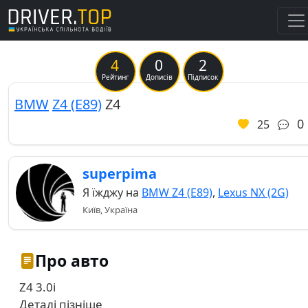
4
0
2
Previous
Ne
Рейтинг
Дописів
Підписок
BMW
Z4 (E89)
Z4
0
25
superpima
Я їжджу на
BMW Z4 (E89)
,
Lexus NX (2G)
Київ, Україна
Про авто
Z4 3.0i
Деталі пізніше