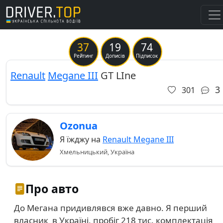
37
19
74
Previous
Ne
Рейтинг
Дописів
Підписок
Renault
Megane III
GT LIne
3
301
Ozonua
Я їжджу на
Renault Megane III
Хмельницький, Україна
Про авто
До Мегана придивлявся вже давно. Я перший
власник в Україні, пробіг 218 тис. комплектація