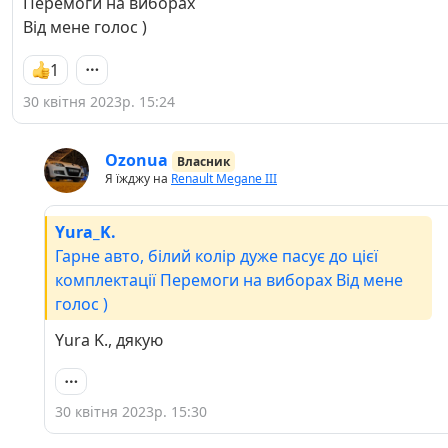
Перемоги на виборах
Від мене голос )
1
30 квітня 2023р. 15:24
Ozonua
Власник
Я їжджу на
Renault Megane III
Yura_K.
Гарне авто, білий колір дуже пасує до цієї
комплектації Перемоги на виборах Від мене
голос )
Yura K., дякую
30 квітня 2023р. 15:30