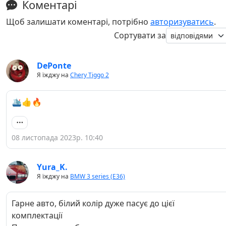
Коментарі
Щоб залишати коментарі, потрібно
авторизуватись
.
Сортувати за
DePonte
Я їжджу на
Chery Tiggo 2
🛳👍🔥
08 листопада 2023р. 10:40
Yura_K.
Я їжджу на
BMW 3 series (E36)
Гарне авто, білий колір дуже пасує до цієї
комплектації