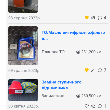
4
49
08 серпня 2023р.
ТО:Масло,антифріз,егр,фільтр
а...
Планове ТО
231,200 км.
7
51
09 травня 2023р.
Заміна ступичного
підшипника
Запчастини
230,500 км.
1
42
03 квітня 2023р.