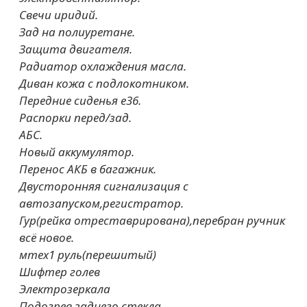
Свечи иридий.
Зад на полиуретане.
Защита двигателя.
Радиатор охлаждения масла.
Диван кожа с подлокотником.
Передние сиденья е36.
Распорки перед/зад.
АБС.
Новый аккумулятор.
Перенос АКБ в багажник.
Двусторонняя сигнализация с
автозапуском,регистратор.
Гур(рейка отреставрирована),перебран ручник
всё новое.
мтех1 руль(перешитый)
Шифтер голев
Электрозеркала
Подогрев заднего стекла,