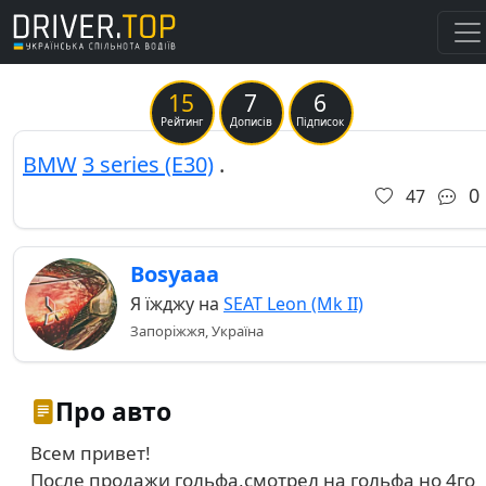
15
7
6
Previous
Ne
Рейтинг
Дописів
Підписок
BMW
3 series (E30)
.
0
47
Bosyaaa
Я їжджу на
SEAT Leon (Mk II)
Запоріжжя, Україна
Про авто
Всем привет!
После продажи гольфа,смотрел на гольфа но 4го