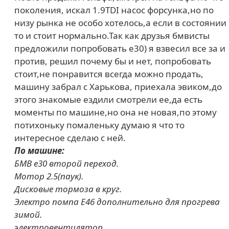
поколения, искал 1.9TDI насос форсунка,но по
низу рынка не особо хотелось,а если в состоянии
то и стоит нормально.Так как друзья бмвисты
предложили попробовать е30) я взвесил все за и
против, решил почему бы и нет, попробовать
стоит,не понравится всегда можно продать,
машину забрал с Харькова, приехала эвиком,до
этого знакомые ездили смотрели ее,да есть
моменты по машине,но она не новая,по этому
потихоньку помаленьку думаю я что то
интересное сделаю с ней.
По машине:
БМВ е30 второй переход.
Мотор 2.5(паук).
Дисковые тормоза в круг.
Электро помпа Е46 дополнительно для прогрева
зимой.
электровентилятор.