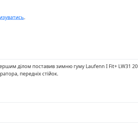
изуватись
.
ершим ділом поставив зимню гуму Laufenn I Fit+ LW31 205
ратора, передніх стійок.