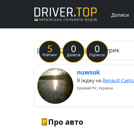
Дописи
5
0
0
Renault
Captur (1G)
Каптурик
Рейтинг
Дописів
Підписок
nuwsok
Я їжджу на
Renault Captu
Кривий Ріг, Україна
Про авто