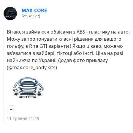
MAX-CORE
Без коліс :(
Вітаю, я займаюся обвісами з ABS - пластику на авто.
Можу запропонувати класні рішення для вашого
гольфу, є R та GTI варіанти ! Якщо цікаво, можемо
зв'язатися в вайбері, тіктоці або інсті. Ціна на разі
найнижча по Україні. Додав фото прикладу
(@max.core_body.kits)
11 травня 11:49