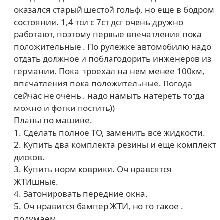
оказался старый шестой гольф, но еще в бодром
состоянии. 1,4 тси с 7ст дсг очень дружно
работают, поэтому первые впечатления пока
положительные . По рулежке автомобилю надо
отдать должное и поблагодорить инженеров из
германии. Пока проехал на нем менее 100км,
впечатления пока положительные. Погода
сейчас не очень . надо намыть натереть тогда
можно и фотки постить))
Планы по машине.
1. Сделать полное ТО, заменить все жидкости.
2. Купить два комплекта резины и еще комплект
дисков.
3. Купить норм коврики. Оч нравсятся
ЖТИшные.
4. Затонировать передние окна.
5. Оч нравится бампер ЖТИ, но то такое .
подумаем.