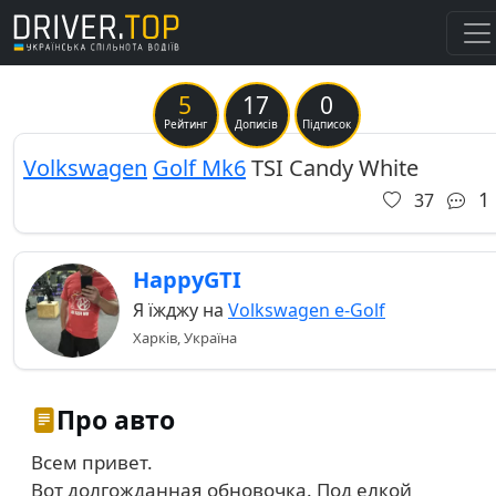
5
17
0
Previous
Ne
Рейтинг
Дописів
Підписок
Volkswagen
Golf Mk6
TSI Candy White
1
37
HappyGTI
Я їжджу на
Volkswagen e-Golf
Харків, Україна
Про авто
Всем привет.
Вот долгожданная обновочка. Под елкой