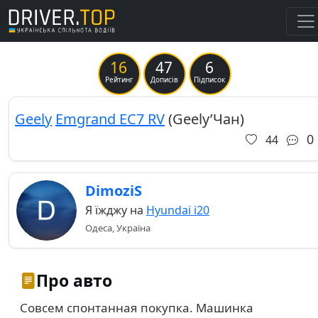
16
47
6
Previous
Ne
Рейтинг
Дописів
Підписок
Geely
Emgrand EC7 RV
(Geely’Чан)
0
44
DimoziS
Я їжджу на
Hyundai i20
Одеса, Україна
Про авто
Совсем спонтанная покупка. Машинка