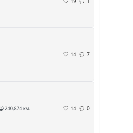
1
19
7
14
0
240,874 км.
14