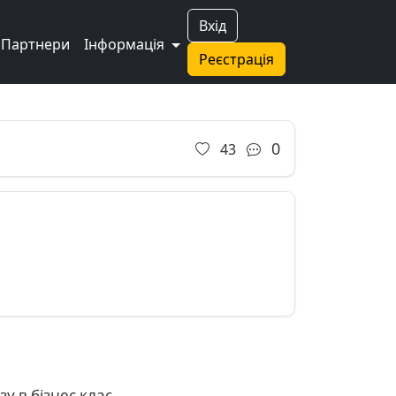
Вхід
Партнери
Інформація
Реєстрація
0
43
у в бізнес клас.