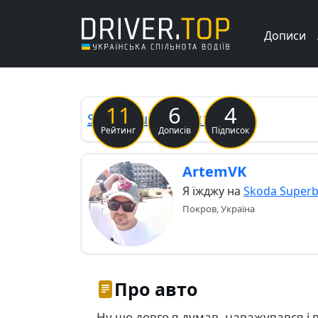
Дописи
11
6
4
Skoda
Superb Mk1
Лайба
Рейтинг
Дописів
Підписок
ArtemVK
Я їжджу на
Skoda Super
Покров, Україна
Про авто
Ну що довго я думав, наважувався і в