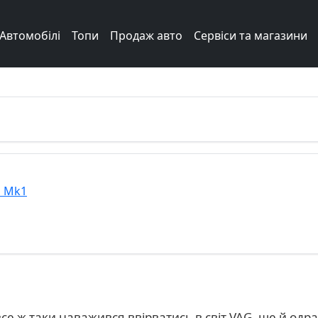
Автомобілі
Топи
Продаж авто
Сервіси та магазини
b Mk1
се ж таки наважився ввірватись в світ VAG, ще й одраз