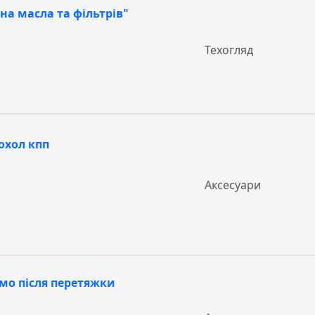
на масла та фільтрів"
Техогляд
охол кпп
Аксесуари
мо після перетяжки