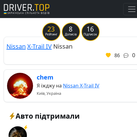
23
8
16
Рейтинг
Дописів
Підписок
Nissan
X-Trail IV
Nissan
0
86
chem
Я їжджу на
Nissan X-Trail IV
Київ, Україна
Авто підтримали