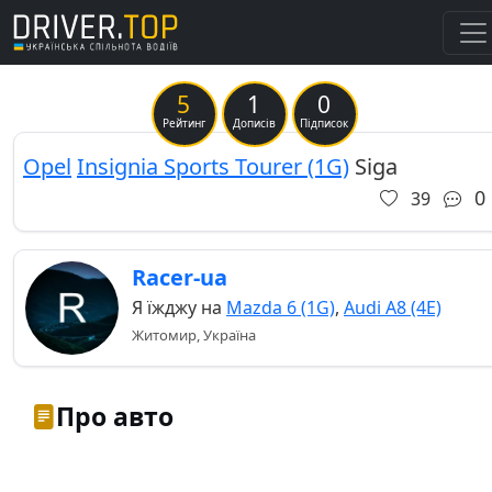
5
1
0
Previous
Ne
Рейтинг
Дописів
Підписок
Opel
Insignia Sports Tourer (1G)
Siga
0
39
Racer-ua
Я їжджу на
Mazda 6 (1G)
,
Audi A8 (4E)
Житомир, Україна
Про авто