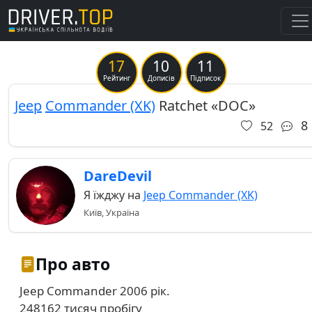
17
10
11
Previous
Ne
Рейтинг
Дописів
Підписок
Jeep
Commander (XK)
Ratchet «DOC»
8
52
DareDevil
Я їжджу на
Jeep Commander (XK)
Київ, Україна
Про авто
Jeep Commander 2006 рік.
248162 тисяч пробігу