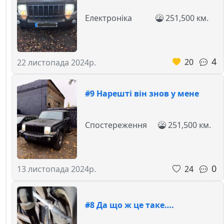
Електроніка
251,500 км.
4
20
22 листопада 2024р.
#9 Нарешті він знов у мене
Спостереження
251,500 км.
0
24
13 листопада 2024р.
#8 Да що ж це таке….