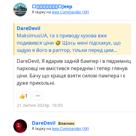
□[][][][][][][]□Jeep
Я їжджу на
Jeep Commander (XK)
DareDevil
MaksimusUA, та з приводу кузова вже
подивився ціни 🤣 Щось мені підскакує, що
задую я його в раптор, тільки перед цим
порихтую трішки і полікую від рижиків. А
DareDevil, Я вдарив задній бампер і в пвдземніц
бампера - походу дешевше буде силові
парковці не вмістився переднім і тепер глянув
поставити. Час покаже 😉
ціни. Бачу що краще взяти силові пампера і є
дуже прикольні.
1
21 липня 2024р. 16:05
DareDevil
Власник
Я їжджу на
Jeep Commander (XK)