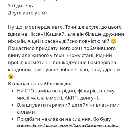
3.0 дизель
Друге авто у сімʼї
Ну що, моє перше авто. Точніше друге, до цього
їздив на Ніссані Кашкай, але він більше дружини
ніж мій. А цей красень дійсно повністю мій 😉
Пощастило придбати його хоч і побачившого
війну але живого у технічному стані. Рідний
пробіг, косметичні пошкодження бамперів за
кордоном, тріснувше лобове скло, пару дірочок
😉.
В планах на найближчі дні:
На СТО заміна всіх рідин, фільтрів, в тому
числі масла в мості, АКПП, двигуні.
Влаштувати гаражний детейлінг власними
силами
Придбати накладки на сидіння, бо буду
їздити із собакою, потрібно вберегти шкіру