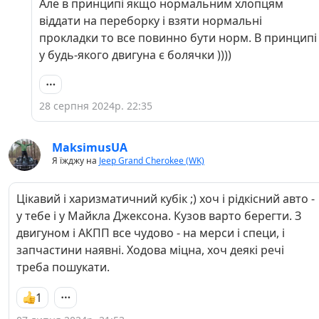
Але в принципі якщо нормальним хлопцям
віддати на переборку і взяти нормальні
прокладки то все повинно бути норм. В принципі
у будь-якого двигуна є болячки ))))
28 серпня 2024р. 22:35
MaksimusUA
Я їжджу на
Jeep Grand Cherokee (WK)
Цікавий і харизматичний кубік ;) хоч і рідкісний авто -
у тебе і у Майкла Джексона. Кузов варто берегти. З
двигуном і АКПП все чудово - на мерси і специ, і
запчастини наявні. Ходова міцна, хоч деякі речі
треба пошукати.
1