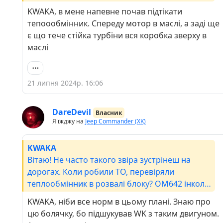
того просить
KWAKA, в мене напевне почав підтікати
тепоообмінник. Спереду мотор в маслі, а заді ще
є що тече стійка турбіни вся коробка зверху в
маслі
21 липня 2024р. 16:06
DareDevil
Власник
Я їжджу на
Jeep Commander (XK)
KWAKA
Вітаю! Не часто такого звіра зустрінеш на
дорогах. Коли робили ТО, перевіряли
теплообмінник в розвалі блоку? ОМ642 інколи
того просить
KWAKA, ніби все норм в цьому плані. Знаю про
цю болячку, бо підшукував WK з таким двигуном.