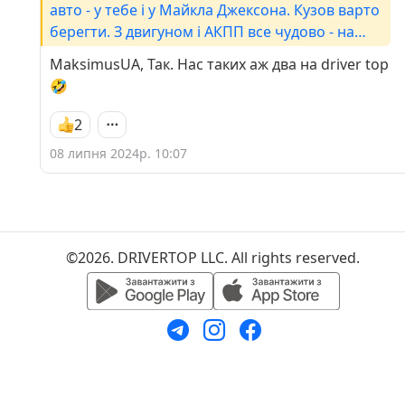
авто - у тебе і у Майкла Джексона. Кузов варто
берегти. З двигуном і АКПП все чудово - на
мерси і специ, і запчастини наявні. Ходова
MaksimusUA, Так. Нас таких аж два на driver top
міцна, хоч деякі речі треба пошукати.
🤣
2
08 липня 2024р. 10:07
©2026. DRIVERTOP LLC. All rights reserved.