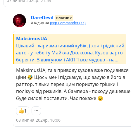
07 липня 2024р. 21:53
DareDevil
Власник
Я їжджу на
Jeep Commander (XK)
MaksimusUA
Цікавий і харизматичний кубік ;) хоч і рідкісний
авто - у тебе і у Майкла Джексона. Кузов варто
берегти. З двигуном і АКПП все чудово - на
мерси і специ, і запчастини наявні. Ходова
MaksimusUA, та з приводу кузова вже подивився
міцна, хоч деякі речі треба пошукати.
ціни 🤣 Щось мені підскакує, що задую я його в
раптор, тільки перед цим порихтую трішки і
полікую від рижиків. А бампера - походу дешевше
буде силові поставити. Час покаже 😉
1
08 липня 2024р. 10:06