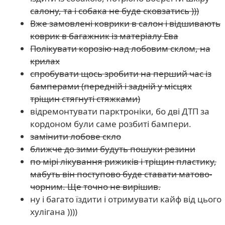
салону, та і собака не буде сковзатись )))
Вже замовлені коврики в салон і відшивають
коврик в багажник із матеріалу Ева
Полікувати корозію над лобовим склом, на
крилах
спробувати щось зробити на перший час із
бамперами (передній і задній у місцях
тріщин стягнуті стяжками)
відремонтувати парктроніки, бо дві ДТП за
кордоном були саме розбиті бампери.
замінити лобове скло
ближче до зими будуть пошуки резини
по мірі лікування рижиків і тріщин пластику,
мабуть він поступово буде ставати матово-
чорним. Ще точно не вирішив.
ну і багато їздити і отримувати кайф від цього
хулігана ))))