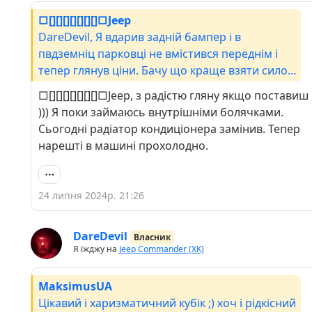
□[][][][][][][]□Jeep
DareDevil, Я вдарив задній бампер і в
пвдземніц парковці не вмістився переднім і
тепер глянув ціни. Бачу що краще взяти силові
пампера і є дуже прикольні.
□[][][][][][][]□Jeep, з радістю гляну якщо поставиш
))) Я поки займаюсь внутрішніми болячками.
Сьогодні радіатор кондиціонера замінив. Тепер
нарешті в машині прохолодно.
24 липня 2024р. 21:26
DareDevil
Власник
Я їжджу на
Jeep Commander (XK)
MaksimusUA
Цікавий і харизматичний кубік ;) хоч і рідкісний