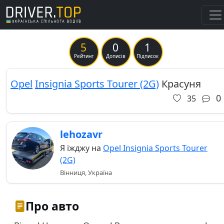
5
0
1
Previous
Ne
Рейтинг
Дописів
Підписок
Opel
Insignia Sports Tourer (2G)
Красуня
0
35
lehozavr
Я їжджу на
Opel Insignia Sports Tourer
(2G)
Вінниця, Україна
Про авто