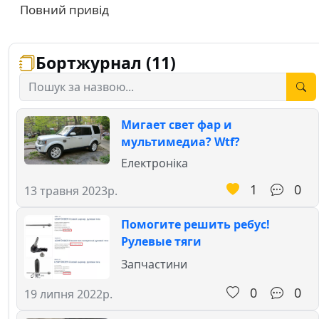
Повний привід
Бортжурнал (11)
Мигает свет фар и
мультимедиа? Wtf?
Електроніка
1
0
13 травня 2023р.
Помогите решить ребус!
Рулевые тяги
Запчастини
0
0
19 липня 2022р.