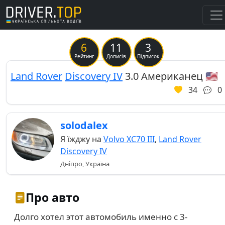
6
11
3
Previous
Ne
Рейтинг
Дописів
Підписок
Land Rover
Discovery IV
3.0 Американец 🇺🇸
34
0
solodalex
Я їжджу на
Volvo XC70 III
,
Land Rover
Discovery IV
Дніпро, Україна
Про авто
Долго хотел этот автомобиль именно с 3-