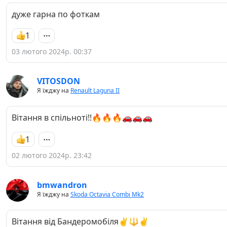
дуже гарна по фоткам
1
03 лютого 2024р. 00:37
VITOSDON
Я їжджу на
Renault Laguna II
Вітання в спільноті!!🔥🔥🔥🚗🚗🚗
1
02 лютого 2024р. 23:42
bmwandron
Я їжджу на
Skoda Octavia Combi Mk2
Вітання від Бандеромобіля✌️🔱✌️