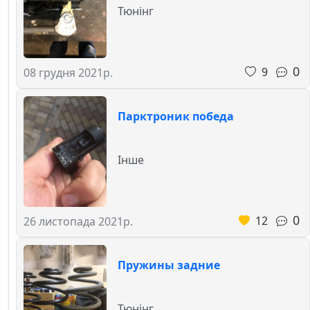
Тюнінг
0
9
08 грудня 2021р.
Парктроник победа
Інше
0
12
26 листопада 2021р.
Пружины задние
Тюнінг