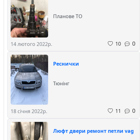
Планове ТО
0
10
14 лютого 2022р.
Реснички
Тюнінг
0
11
18 січня 2022р.
Люфт двери ремонт петли vag