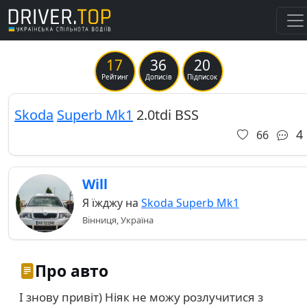
17
36
20
Previous
Ne
Рейтинг
Дописів
Підписок
Skoda
Superb Mk1
2.0tdi BSS
4
66
Will
Я їжджу на
Skoda Superb Mk1
Вінниця, Україна
Про авто
І знову привіт) Ніяк не можу розлучитися з