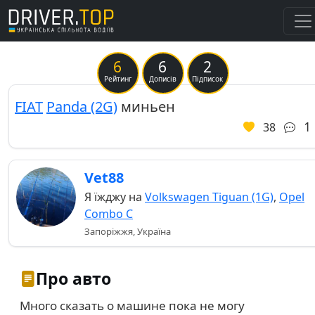
6
6
2
Previous
Ne
Рейтинг
Дописів
Підписок
FIAT
Panda (2G)
миньен
1
38
Vet88
Я їжджу на
Volkswagen Tiguan (1G)
,
Opel
Combo C
Запоріжжя, Україна
Про авто
Много сказать о машине пока не могу