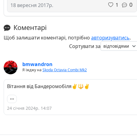
0
1
18 вересня 2017р.
Коментарі
Щоб залишати коментарі, потрібно
авторизуватись
.
Сортувати за
bmwandron
Я їжджу на
Skoda Octavia Combi Mk2
Вітання від Бандеромобіля✌️🔱✌️
24 січня 2024р. 14:07