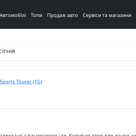
Автомобілі
Топи
Продаж авто
Сервіси та магазини
сігнія
 Sports Tourer (1G)
ектації з панорамою і тд. Купував авто для жінки, к