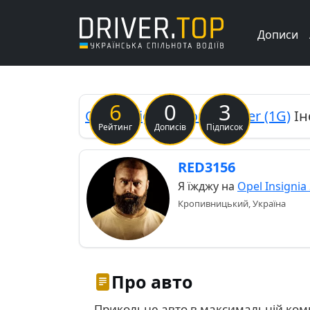
Дописи
6
0
3
Opel
Insignia Sports Tourer (1G)
Ін
Рейтинг
Дописів
Підписок
RED3156
Я їжджу на
Opel Insignia
Кропивницький, Україна
Про авто
Прикольне авто в максимальній компл