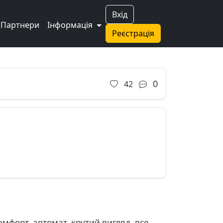
Вхід
Партнери
Інформація
Реєстрація
0
42
омфорт, автомат, крутий вигляд, все