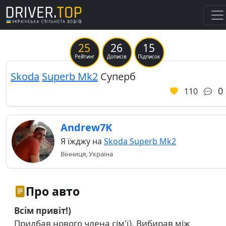
25
26
15
Previous
Ne
Рейтинг
Дописів
Підписок
Skoda
Superb Mk2
Суперб
0
110
Andrew7K
Я їжджу на
Skoda Superb Mk2
Вінниця, Україна
Про авто
Всім привіт!)
Придбав нового члена сім'ї). Вибирав між