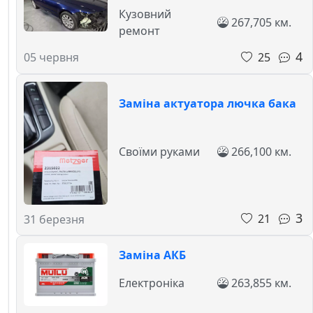
Кузовний
267,705 км.
ремонт
4
25
05 червня
Заміна актуатора лючка бака
Своїми руками
266,100 км.
3
21
31 березня
Заміна АКБ
Електроніка
263,855 км.