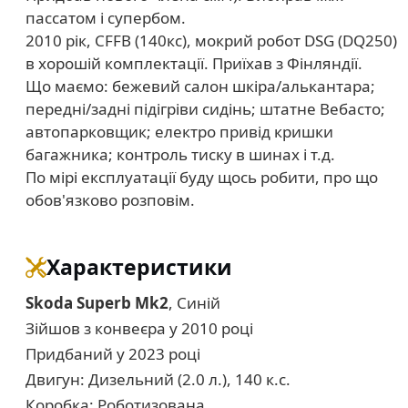
пассатом і супербом.
2010 рік, CFFB (140кс), мокрий робот DSG (DQ250)
в хорошій комплектації. Приїхав з Фінляндії.
Що маємо: бежевий салон шкіра/алькантара;
передні/задні підігріви сидінь; штатне Вебасто;
автопарковщик; електро привід кришки
багажника; контроль тиску в шинах і т.д.
По мірі експлуатації буду щось робити, про що
обов'язково розповім.
Характеристики
Skoda Superb Mk2
, Синій
Зійшов з конвеєра у 2010 році
Придбаний у 2023 році
Двигун: Дизельний (2.0 л.), 140 к.с.
Коробка: Роботизована