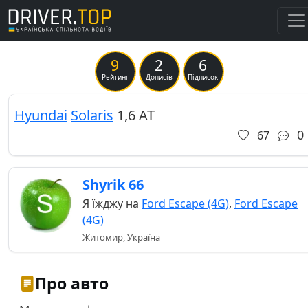
9
2
6
Previous
Ne
Рейтинг
Дописів
Підписок
Hyundai
Solaris
1,6 АТ
0
67
Shyrik 66
Я їжджу на
Ford Escape (4G)
,
Ford Escape
(4G)
Житомир, Україна
Про авто