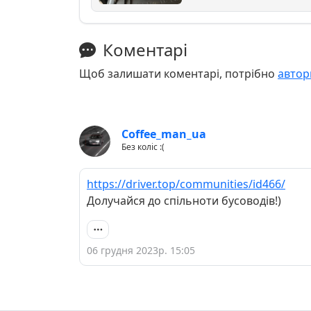
Коментарі
Щоб залишати коментарі, потрібно
автор
Coffee_man_ua
Без коліс :(
https://driver.top/communities/id466/
Долучайся до спільноти бусоводів!)
06 грудня 2023р. 15:05