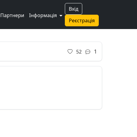
Вхід
Партнери
Інформація
Реєстрація
Next
1
52