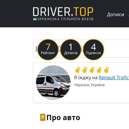
Дописи
Previous
7
1
4
Renault
Trafic (2G)
Рахік
Рейтинг
Дописів
Підписок
✌️✌️✌️✌️✌️
Я їжджу на
Renault Trafic
Черкаси, Україна
Про авто