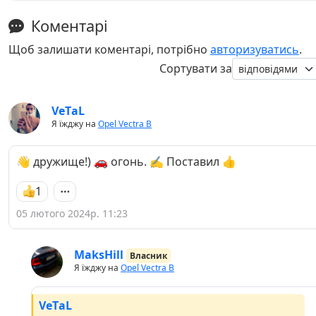
Коментарі
Щоб залишати коментарі, потрібно
авторизуватись
.
Сортувати за
VеTаL
Я їжджу на
Opel Vectra B
👋 дружище!) 🚗 огонь. ✍️ Поставил 👍
1
05 лютого 2024р. 11:23
MaksHill
Власник
Я їжджу на
Opel Vectra B
VеTаL