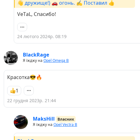
👋 дружище!) 🚗 огонь. ✍️ Поставил 👍
VеTаL, Спасибо!
24 лютого 2024р. 08:19
BlackRage
Я їжджу на
Opel Omega B
Красотка😎🔥
1
22 грудня 2023р. 21:44
MaksHill
Власник
Я їжджу на
Opel Vectra B