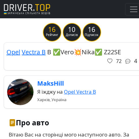
16
10
16
Previous
Ne
Рейтинг
Дописів
Підписок
Opel
Vectra B
B ✅Vero💥Nika✅ Z22SE
4
72
MaksHill
Я їжджу на
Opel Vectra B
Харків, Україна
Про авто
Вітаю Вас на сторінці мого наступного авто. За