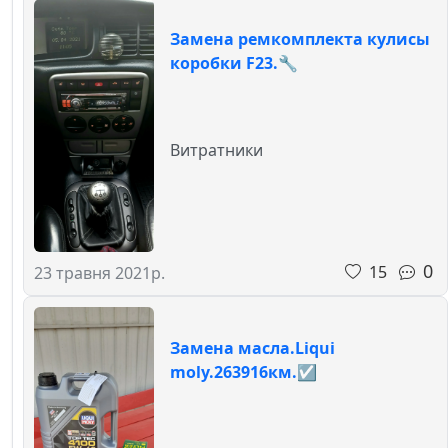
Замена ремкомплекта кулисы
коробки F23.🔧
Витратники
0
15
23 травня 2021р.
Замена масла.Liqui
moly.263916км.☑