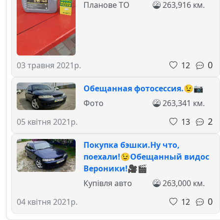
Планове ТО
263,916 км.
0
12
03 травня 2021р.
Обещанная фотосессия.😉📷
Фото
263,341 км.
2
13
05 квітня 2021р.
Покупка бэшки.Ну что,
поехали!😉Обещанный видос
Вероники!🎥🎬
Купівля авто
263,000 км.
0
12
04 квітня 2021р.