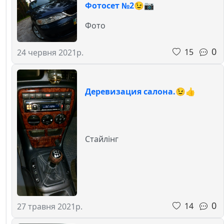
Фотосет №2😉📷
Фото
0
15
24 червня 2021р.
Деревизация салона.😉👍
Стайлінг
0
14
27 травня 2021р.