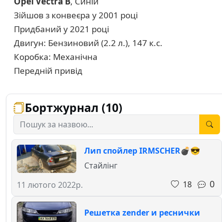
Opel Vectra B
, Синій
Зійшов з конвеєра у 2001 році
Придбаний у 2021 році
Двигун: Бензиновий (2.2 л.), 147 к.с.
Коробка: Механічна
Передній привід
Бортжурнал (10)
Лип спойлер IRMSCHER💣😎
Стайлінг
0
18
11 лютого 2022р.
Решетка zender и реснички