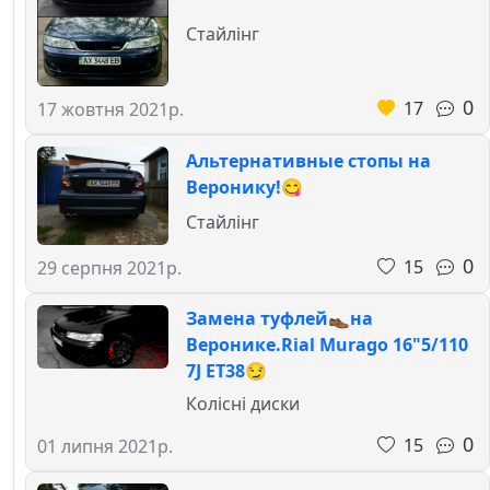
Стайлінг
0
17
17 жовтня 2021р.
Альтернативные стопы на
Веронику!😋
Стайлінг
0
15
29 серпня 2021р.
Замена туфлей👞на
Веронике.Rial Murago 16"5/110
7J ET38😏
Колісні диски
0
15
01 липня 2021р.