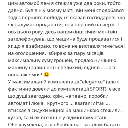
цим автомобілем я стежив уже два роки, тобто
давно. Був він у моєму місті, він мені сподобався
тоді з першого погляду і я сказав господареві, що
як надумає продавати, то я перший на черзі. І
ось цього року, десь наприкінці січня мені він
зателефонував, що машина буде продаватися і
якщо я її забираю, то вона не виставлятиметься і
на оголошення. збираю за пару місяців
максимальну суму грошей, продаю нинішню
машину і залишок (невеликий) підняв ... і ось
вона вже моя! 😃
У максимальній комплектації "elegance" (але її
фактично довели до комплектації SPORT), є все
що душі завгодно, крім, напевно, коробки
автомат і люка. крутного ... взагалі літак ...
втискає в сидухи міцно! За машинкою стежили,
кузов, та й як все інше у відмінному стані.
Обезшумлена, вся оброблена. загалом багато