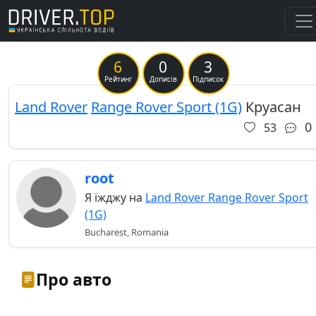
6
0
3
Рейтинг
Дописів
Підписок
Land Rover
Range Rover Sport (1G)
Круасан
0
53
root
Я їжджу на
Land Rover Range Rover Sport
(1G)
Bucharest, Romania
Про авто