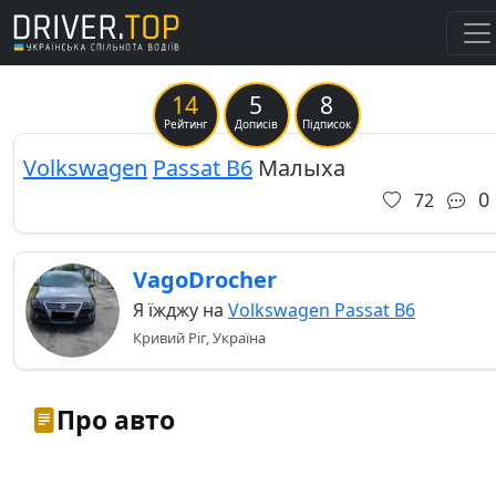
14
5
8
Previous
Ne
Рейтинг
Дописів
Підписок
Volkswagen
Passat B6
Малыха
0
72
VagoDrocher
Я їжджу на
Volkswagen Passat B6
Кривий Ріг, Україна
Про авто