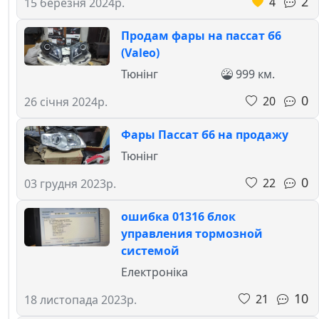
2
4
15 березня 2024р.
Продам фары на пассат б6
(Valeo)
Тюнінг
999 км.
0
20
26 січня 2024р.
Фары Пассат б6 на продажу
Тюнінг
0
22
03 грудня 2023р.
ошибка 01316 блок
управления тормозной
системой
Електроніка
10
21
18 листопада 2023р.