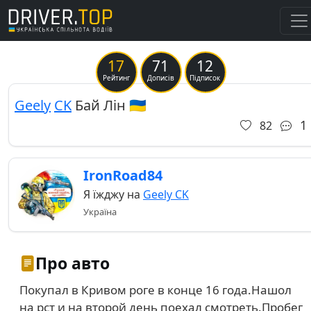
17
71
12
Рейтинг
Дописів
Підписок
Geely
CK
Бай Лін 🇺🇦
1
82
IronRoad84
Я їжджу на
Geely CK
Україна
Про авто
Покупал в Кривом роге в конце 16 года.Нашол
на рст и на второй день поехал смотреть.Пробег