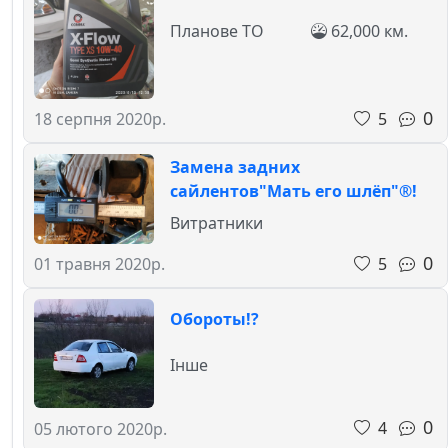
Планове ТО
62,000 км.
0
5
18 серпня 2020р.
Замена задних
сайлентов"Мать его шлёп"®!
Витратники
0
5
01 травня 2020р.
Обороты!?
Інше
0
4
05 лютого 2020р.