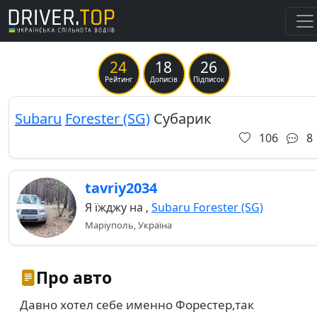
24
18
26
Previous
Ne
Рейтинг
Дописів
Підписок
Subaru
Forester (SG)
Субарик
106
8
tavriy2034
Я їжджу на
,
Subaru Forester (SG)
Маріуполь, Україна
Про авто
Давно хотел себе именно Форестер,так