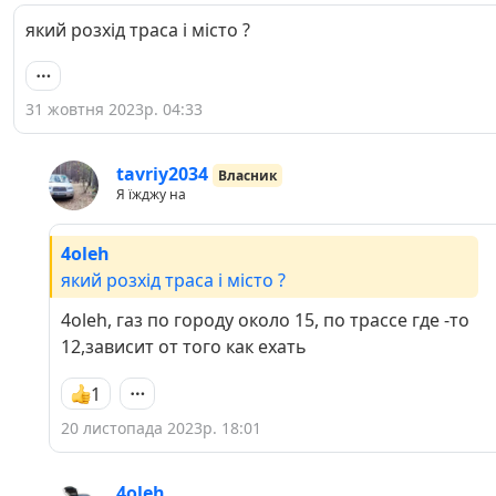
який розхід траса і місто ?
31 жовтня 2023р. 04:33
tavriy2034
Власник
Я їжджу на
4oleh
який розхід траса і місто ?
4oleh, газ по городу около 15, по трассе где -то
12,зависит от того как ехать
1
20 листопада 2023р. 18:01
4oleh