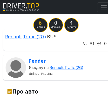
6
0
4
Рейтинг
Дописів
Підписок
Renault
Trafic (2G)
BUS
0
51
Fender
Я їжджу на
Renault Trafic (2G)
Дніпро, Україна
Про авто