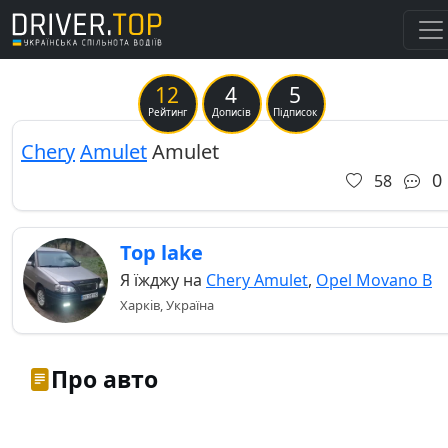
12
4
5
Previous
Ne
Рейтинг
Дописів
Підписок
Chery
Amulet
Amulet
0
58
Top lake
Я їжджу на
Chery Amulet
,
Opel Movano B
Харків, Україна
Про авто